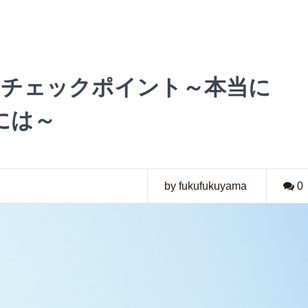
のチェックポイント～本当に
には～
by fukufukuyama
0