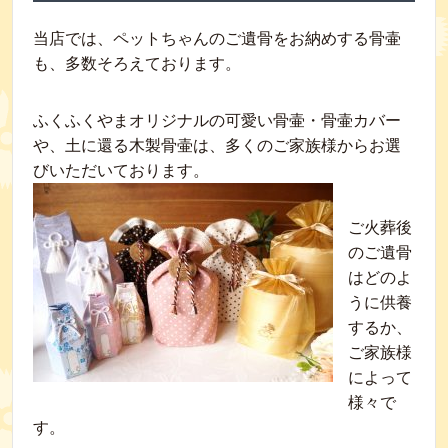
当店では、ペットちゃんのご遺骨をお納めする骨壷
も、多数そろえております。
ふくふくやまオリジナルの可愛い骨壷・骨壷カバー
や、土に還る木製骨壷は、多くのご家族様からお選
びいただいております。
ご火葬後
のご遺骨
はどのよ
うに供養
するか、
ご家族様
によって
様々で
す。