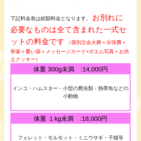
お別れに
下記料金表は総額料金となります。
必要なものは全て含まれた一式セ
ットの料金です
（個別立会火葬＋出張費＋
骨壷＋覆い袋＋メッセージカード+ポエム写真＋お供
えクッキー
）
体重 300g未満 :14,000円
インコ・ハムスター・小型の爬虫類・熱帯魚などの
小動物
体重 １kg未満 :18,000円
フェレット・モルモット・ミニウサギ・子猫等