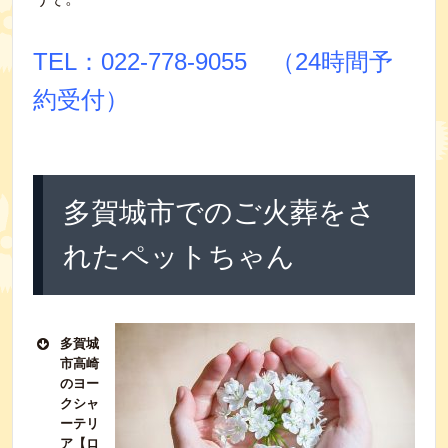
TEL：022‐778‐9055 （24時間予
約受付）
多賀城市でのご火葬をさ
れたペットちゃん
多賀城
市高崎
のヨー
クシャ
ーテリ
ア【ロ