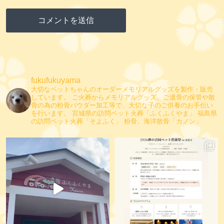
fukufukuyama
大切なペットちゃんのオーダーメモリアルグッズを製作・販売
しています。
ご火葬からメモリアルグッズ、ご遺骨の保管や散
骨の為の粉骨パウダー加工等で、大切な子のご供養のお手伝い
を行います。
宮城県の訪問ペット火葬「ふくふくやま」
福島県
の訪問ペット火葬「そよふく」
粉骨、海洋散骨「カノン」