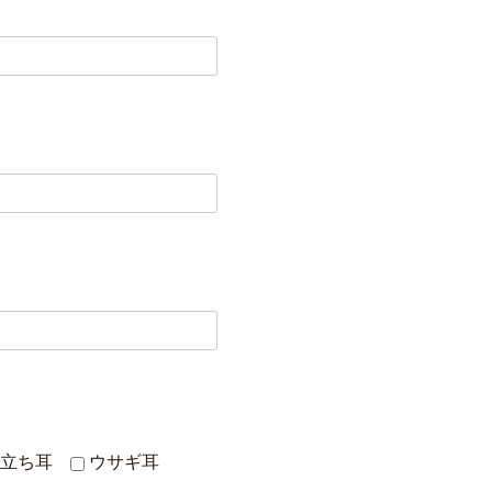
立ち耳
ウサギ耳