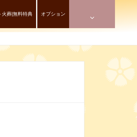
ト火葬|無料特典
オプション