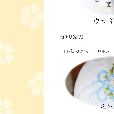
冠飾り(必須)
花かんむり
リボン