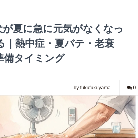
犬が夏に急に元気がなくなっ
る｜熱中症・夏バテ・老衰
準備タイミング
by fukufukuyama
0