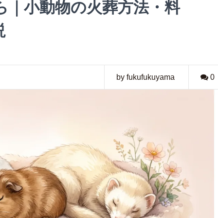
ら｜小動物の火葬方法・料
説
by fukufukuyama
0