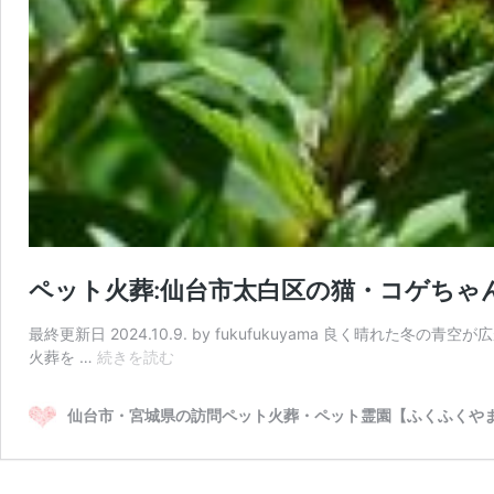
ペット火葬:仙台市太白区の猫・コゲちゃ
最終更新日 2024.10.9. by fukufukuyama 良く
ペ
火葬を …
続きを読む
ッ
ト
仙台市・宮城県の訪問ペット火葬・ペット霊園【ふくふくや
火
葬:
仙